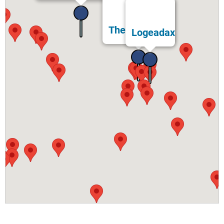
Thermes Bérot
Logeadax