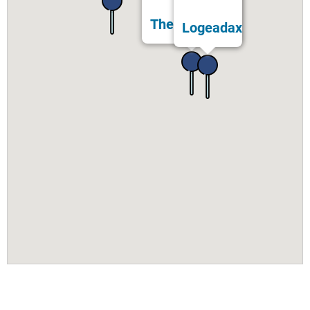
Thermes Bérot
Logeadax