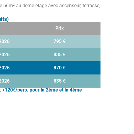
e 66m² au 4ème étage avec ascenseur, terrasse,
its)
Prix
2026
795 €
2026
835 €
2026
870 €
2026
835 €
:
+120€/pers. pour la 2ème et la 4ème