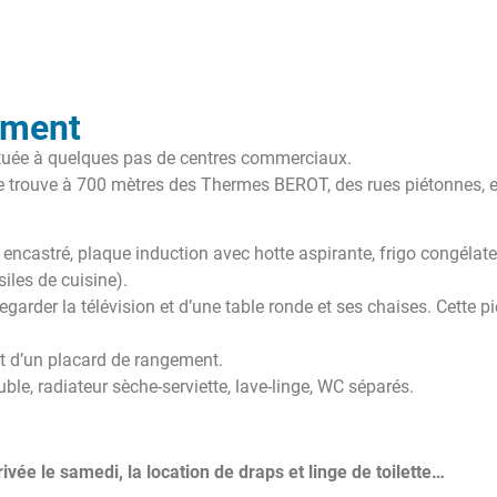
ement
située à quelques pas de centres commerciaux.
se trouve à 700 mètres des Thermes BEROT, des rues piétonnes, et
ncastré, plaque induction avec hotte aspirante, frigo congélateur
nsiles de cuisine).
regarder la télévision et d’une table ronde et ses chaises. Cette
t d’un placard de rangement.
ble, radiateur sèche-serviette, lave-linge, WC séparés.
vée le samedi, la location de draps et linge de toilette…