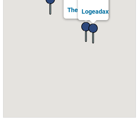
Thermes Bérot
Logeadax