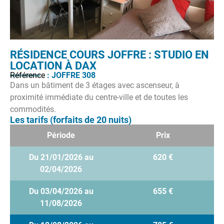
RÉSIDENCE COURS JOFFRE : STUDIO EN
LOCATION À DAX
Référence
: JOFFRE 308
Dans un bâtiment de 3 étages avec ascenseur, à
proximité immédiate du centre-ville et de toutes les
commodités.
Les tarifs (forfaits de 20 nuits)
Période
Prix
Du 21/01/2026 au
620 €
02/04/2026
Du 03/04/2026 au
655 €
11/08/2026