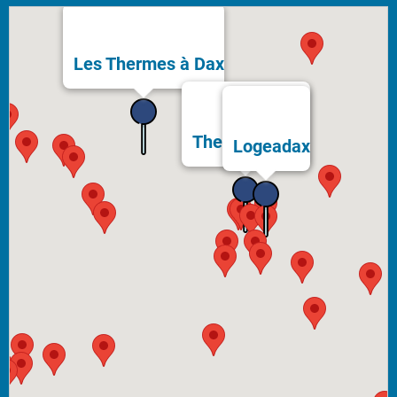
Les Thermes à Dax
Thermes Bérot
Logeadax