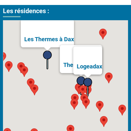
Les résidences :
Les Thermes à Dax
Thermes Bérot
Logeadax