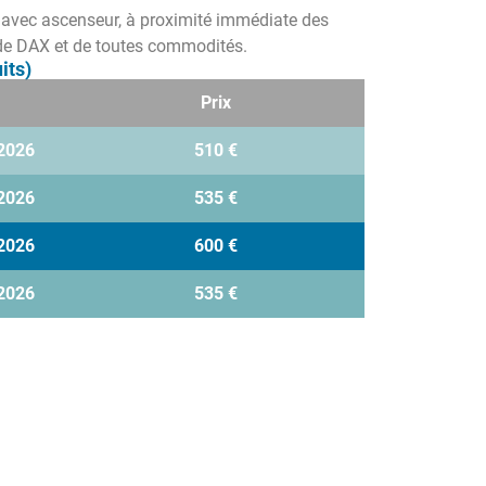
 avec ascenseur, à proximité immédiate des
 de DAX et de toutes commodités.
its)
Prix
2026
510 €
2026
535 €
2026
600 €
2026
535 €