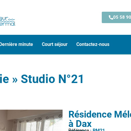
05 58 90
Dernière minute
Court séjour
Contactez-nous
ie » Studio N°21
Résidence Mélo
à Dax
Référence
: RM21