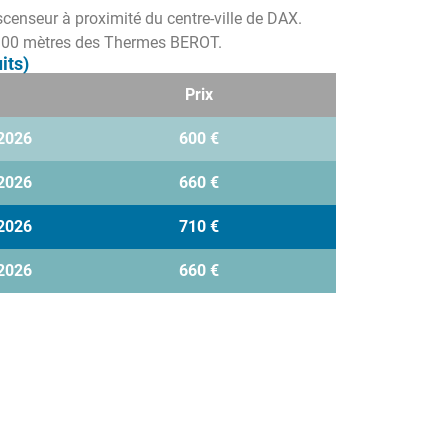
censeur à proximité du centre-ville de DAX.
 900 mètres des Thermes BEROT.
its)
Prix
2026
600 €
2026
660 €
2026
710 €
2026
660 €