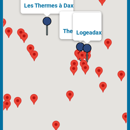
Les Thermes à Dax
Thermes Bérot
Logeadax