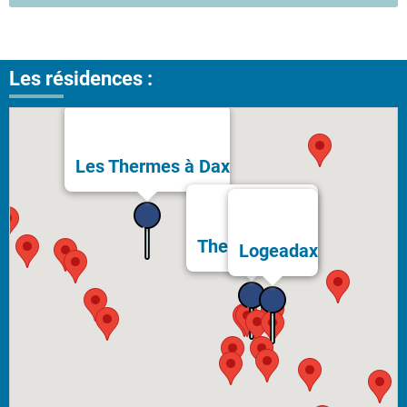
Les résidences :
Les Thermes à Dax
Thermes Bérot
Logeadax