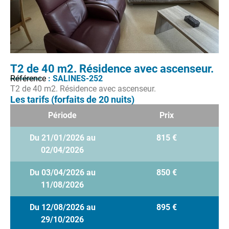
T2 de 40 m2. Résidence avec ascenseur.
Référence
: SALINES-252
T2 de 40 m2. Résidence avec ascenseur.
Les tarifs (forfaits de 20 nuits)
Période
Prix
Du 21/01/2026 au
815 €
02/04/2026
Du 03/04/2026 au
850 €
11/08/2026
Du 12/08/2026 au
895 €
29/10/2026