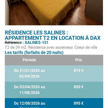
RÉSIDENCE LES SALINES :
APPARTEMENT T2 EN LOCATION À DAX
Référence
: SALINES-151
T2 de 29 m2. Résidence avec ascenseur. Coeur de ville
Les tarifs (forfaits de 20 nuits)
Période
Prix
Du 21/01/2026 au
815 €
02/04/2026
Du 03/04/2026 au
850 €
11/08/2026
Du 12/08/2026 au
895 €