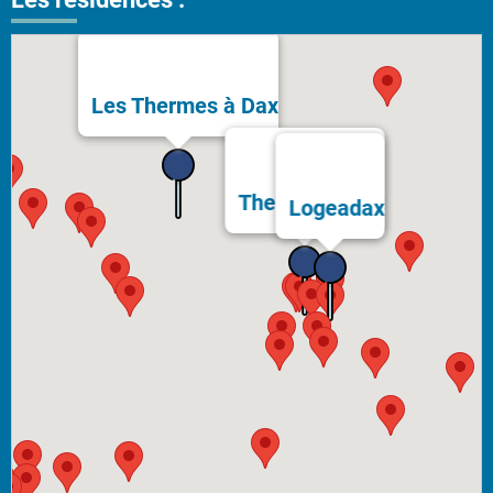
Les Thermes à Dax
Thermes Bérot
Logeadax