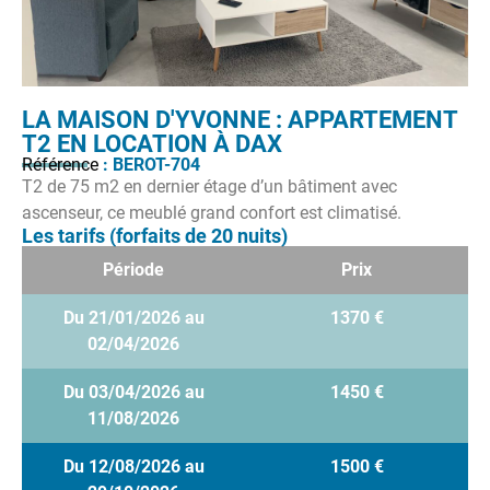
LA MAISON D'YVONNE : APPARTEMENT
T2 EN LOCATION À DAX
Référence
: BEROT-704
T2 de 75 m2 en dernier étage d’un bâtiment avec
ascenseur, ce meublé grand confort est climatisé.
Les tarifs (forfaits de 20 nuits)
Période
Prix
Du 21/01/2026 au
1370 €
02/04/2026
Du 03/04/2026 au
1450 €
11/08/2026
Du 12/08/2026 au
1500 €